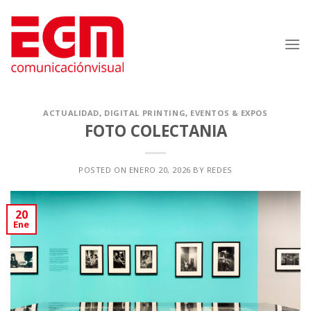
Saltar
al
contenido
ACTUALIDAD
,
DIGITAL PRINTING
,
EVENTOS & EXPOS
FOTO COLECTANIA
POSTED ON
ENERO 20, 2026
BY
REDES
20
Ene