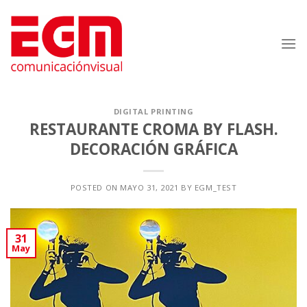
Saltar
al
contenido
DIGITAL PRINTING
RESTAURANTE CROMA BY FLASH.
DECORACIÓN GRÁFICA
POSTED ON
MAYO 31, 2021
BY
EGM_TEST
31
May